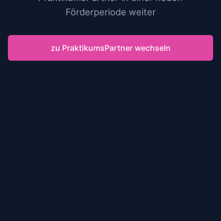
Förderperiode weiter
zu PraktikumsPartner wechseln